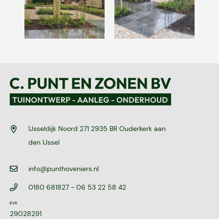
Diensten
Over ons
Projecten
IJsseldijk Noord 271 2935 BR Ouderkerk aan
den IJssel
Vacatures
info@punthoveniers.nl
Contact
0180 681827
- 06 53 22 58 42
29028291