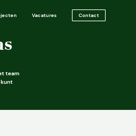
ojecten
Vacatures
Contact
as
Het team
 kunt