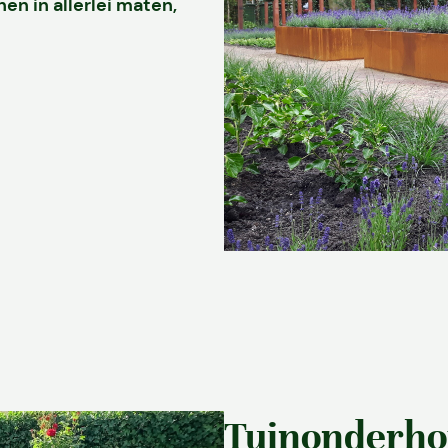
nen in allerlei maten,
Diensten
Over ons
Projecten
Tuinonderh