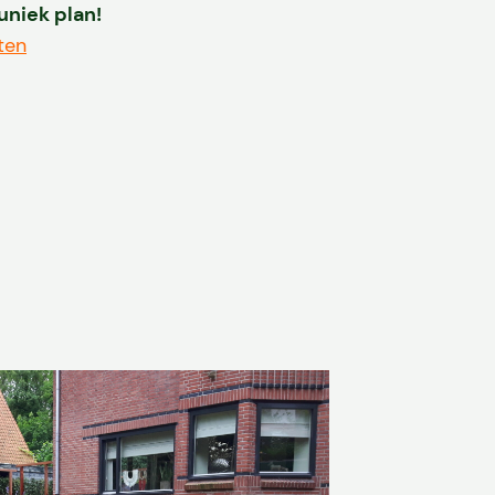
 uniek plan!
ten