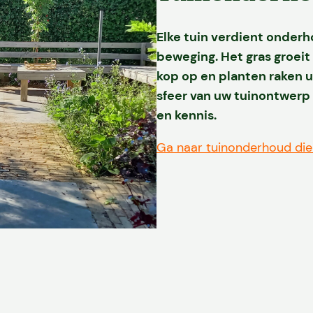
Vacatures
Elke tuin verdient onderho
beweging. H
et gras groei
Contact
kop op en planten raken ui
sfeer van uw tuinontwerp
en kennis.
Ga naar tuinonderhoud di