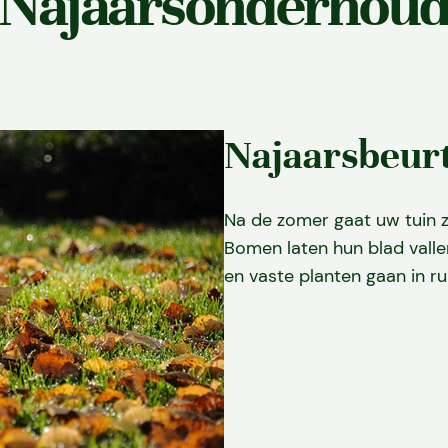
Najaarsonderhou
Najaarsbeur
Na de zomer gaat uw tuin z
Bomen laten hun blad valle
en vaste planten gaan in ru