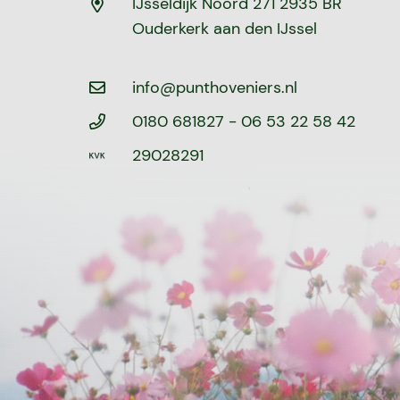
IJsseldijk Noord 271 2935 BR
Ouderkerk aan den IJssel
info@punthoveniers.nl
0180 681827
- 06 53 22 58 42
29028291