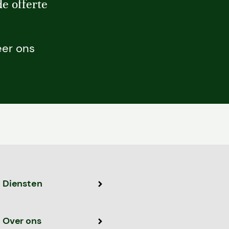
e offerte
er ons
Diensten
Over ons